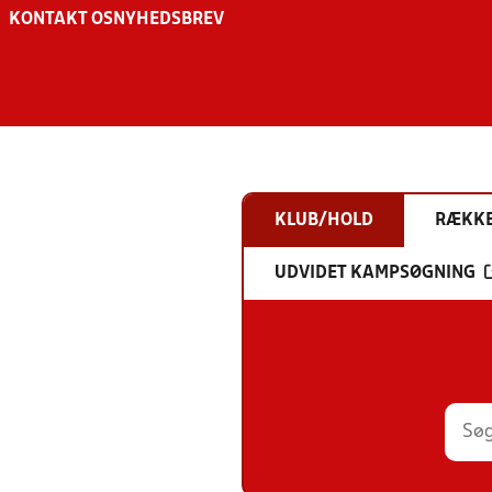
KONTAKT OS
NYHEDSBREV
KLUB/HOLD
RÆKK
UDVIDET KAMPSØGNING