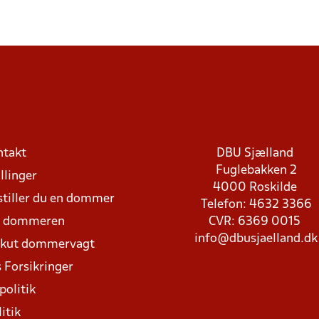
ntakt
DBU Sjælland
Fuglebakken 2
llinger
4000 Roskilde
stiller du en dommer
Telefon: 4632 3366
d dommeren
CVR: 6369 0015
info@dbusjaelland.dk
Akut dommervagt
 Forsikringer
politik
itik