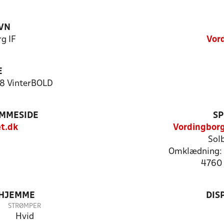
VN
g IF
Vor
E
:8 VinterBOLD
EMMESIDE
SP
t.dk
Vordingborg
Sol
Omklædning: 
4760 
 HJEMME
DIS
STRØMPER
Hvid