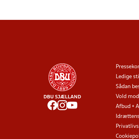
Presseko
Ledige sti
Sådan be
Vold mo
DBU SJÆLLAND
Afbud + 
Idrættens
Privatlivs
Cookiepol