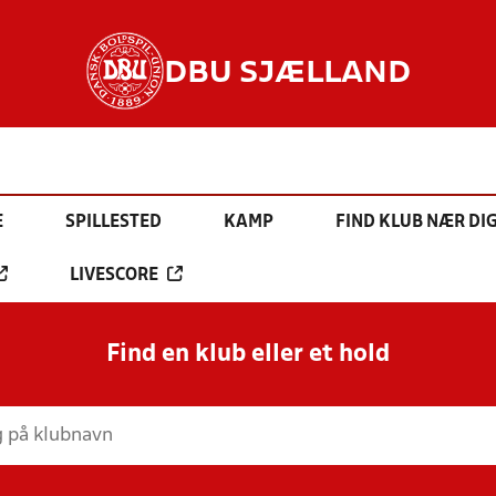
DBU SJÆLLAND
E
SPILLESTED
KAMP
FIND KLUB NÆR DI
LIVESCORE
Find en klub eller et hold