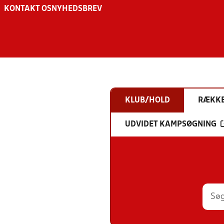
KONTAKT OS
NYHEDSBREV
KLUB/HOLD
RÆKK
UDVIDET KAMPSØGNING