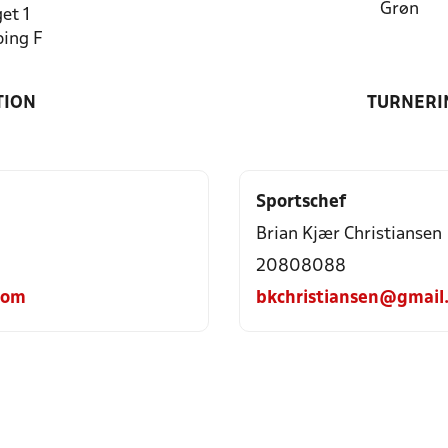
Grøn
et 1
ing F
TION
TURNERI
Sportschef
Brian Kjær Christiansen
20808088
com
bkchristiansen@gmail