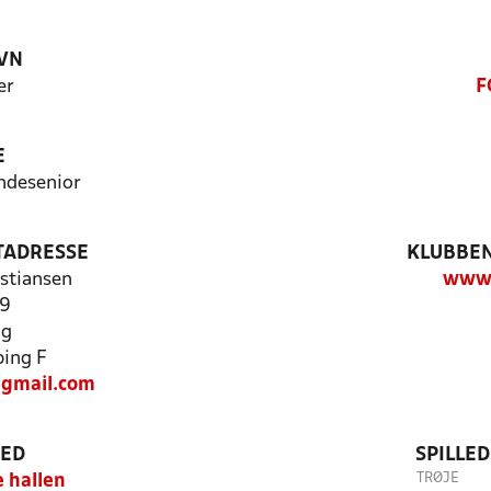
VN
er
F
E
ndesenior
TADRESSE
KLUBBEN
istiansen
www.
49
ng
ing F
@gmail.com
TED
SPILLE
TRØJE
 hallen