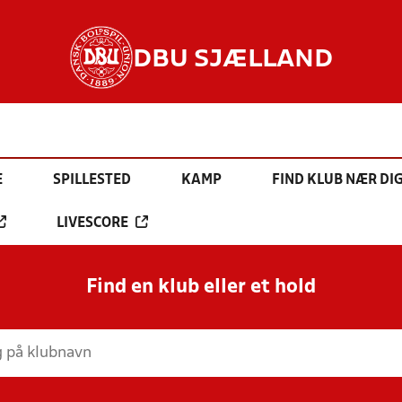
DBU SJÆLLAND
E
SPILLESTED
KAMP
FIND KLUB NÆR DI
LIVESCORE
Find en klub eller et hold