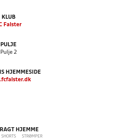
KLUB
C Falster
PULJE
Pulje 2
S HJEMMESIDE
fcfalster.dk
DRAGT HJEMME
SHORTS
STRØMPER