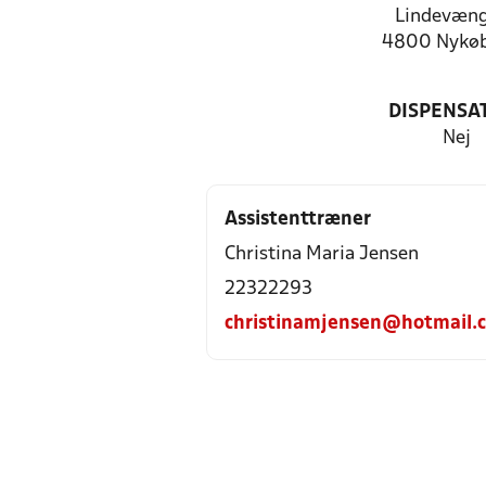
Lindevæng
4800 Nykøb
DISPENSA
Nej
Assistenttræner
Christina Maria Jensen
22322293
christinamjensen@hotmail.