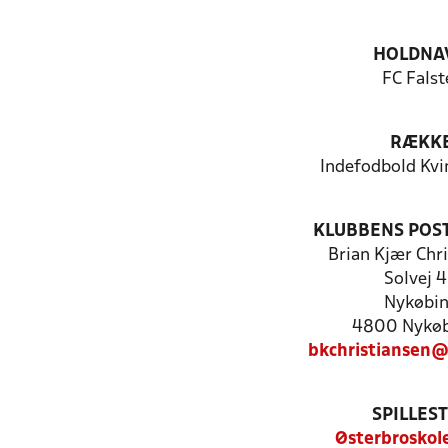
HOLDNA
FC Falst
RÆKK
Indefodbold Kvi
KLUBBENS POS
Brian Kjær Chr
Solvej 
Nykøbi
4800 Nykøb
bkchristiansen
SPILLES
Østerbroskole