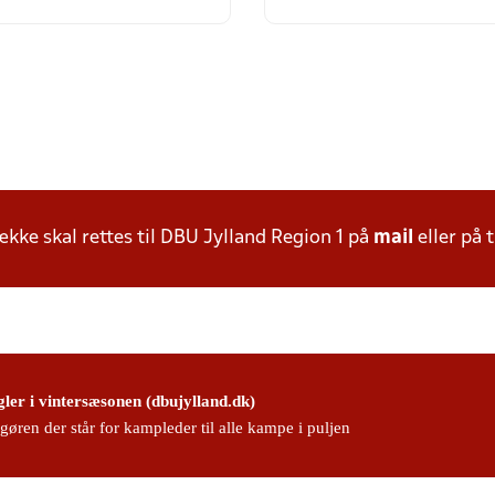
ke skal rettes til DBU Jylland Region 1 på
mail
eller på t
gler i vintersæsonen (dbujylland.dk)
en der står for kampleder til alle kampe i puljen