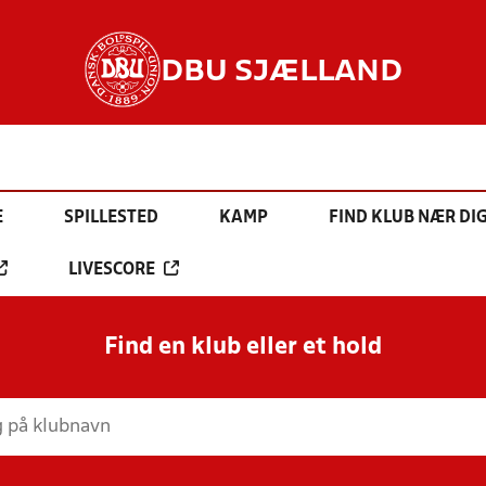
DBU SJÆLLAND
E
SPILLESTED
KAMP
FIND KLUB NÆR DI
LIVESCORE
Find en klub eller et hold