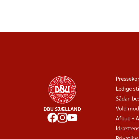
Presseko
Ledige sti
Sådan be
Vold mo
DBU SJÆLLAND
Afbud + 
Idrættens
Privatlivs