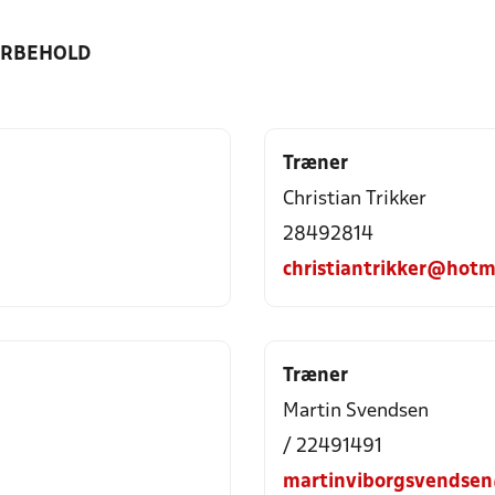
ORBEHOLD
Træner
Christian Trikker
28492814
christiantrikker@hotm
Træner
Martin Svendsen
/ 22491491
martinviborgsvendse