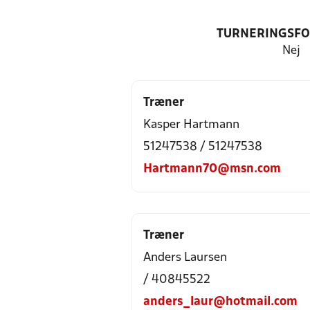
TURNERINGSF
Nej
Træner
Kasper Hartmann
51247538 / 51247538
Hartmann70@msn.com
Træner
Anders Laursen
/ 40845522
anders_laur@hotmail.com