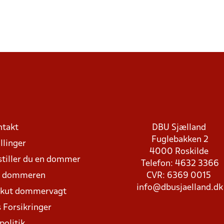
ntakt
DBU Sjælland
Fuglebakken 2
llinger
4000 Roskilde
stiller du en dommer
Telefon: 4632 3366
d dommeren
CVR: 6369 0015
info@dbusjaelland.dk
Akut dommervagt
 Forsikringer
politik