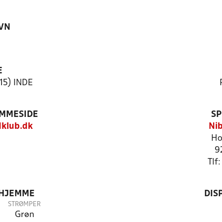
VN
E
15) INDE
EMMESIDE
SP
klub.dk
Nib
Ho
9
Tlf
 HJEMME
DIS
STRØMPER
Grøn