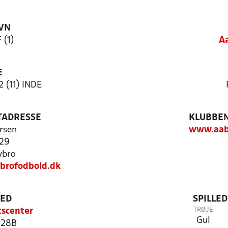
VN
 (1)
Aa
E
2 (11) INDE
TADRESSE
KLUBBEN
rsen
www.aab
 29
ybro
brofodbold.dk
TED
SPILLE
TRØJE
tscenter
Gul
 28B