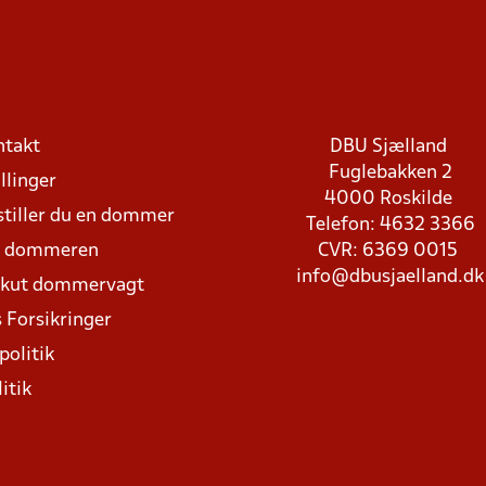
ntakt
DBU Sjælland
Fuglebakken 2
llinger
4000 Roskilde
stiller du en dommer
Telefon: 4632 3366
d dommeren
CVR: 6369 0015
info@dbusjaelland.dk
Akut dommervagt
 Forsikringer
politik
itik