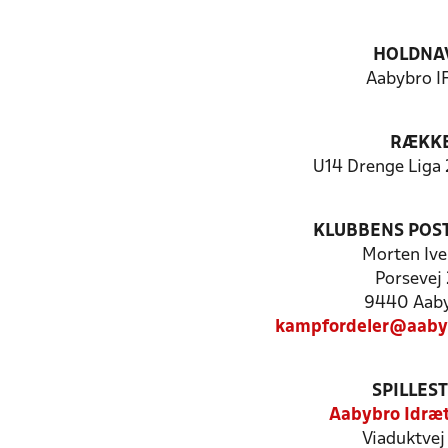
HOLDNA
Aabybro IF
RÆKK
U14 Drenge Liga 
KLUBBENS POS
Morten Ive
Porsevej
9440 Aab
kampfordeler@aaby
SPILLES
Aabybro Idræ
Viaduktvej