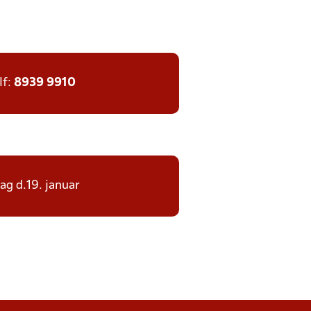
lf:
8939 9910
dag d.19. januar