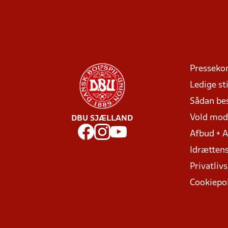
Presseko
Ledige sti
Sådan be
Vold mo
DBU SJÆLLAND
Afbud + 
Idrættens
Privatlivs
Cookiepol