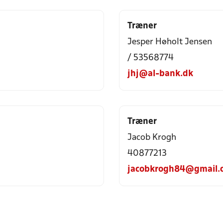
Træner
Jesper Høholt Jensen
/ 53568774
jhj@al-bank.dk
Træner
Jacob Krogh
40877213
jacobkrogh84@gmail.