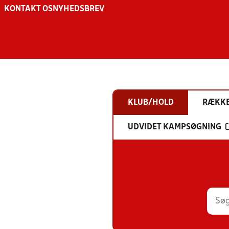
KONTAKT OS
NYHEDSBREV
KLUB/HOLD
RÆKK
UDVIDET KAMPSØGNING