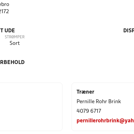
ybro
2172
T UDE
DIS
STRØMPER
Sort
ORBEHOLD
Træner
Pernille Rohr Brink
4079 6717
pernillerohrbrink@ya