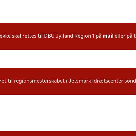
ke skal rettes til DBU Jylland Region 1 på
mail
eller på t
iceret til regionsmesterskabet i Jetsmark Idrætscenter søn