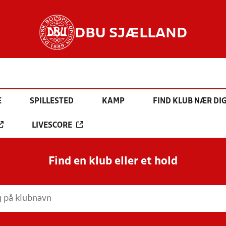
DBU SJÆLLAND
E
SPILLESTED
KAMP
FIND KLUB NÆR DI
LIVESCORE
Find en klub eller et hold