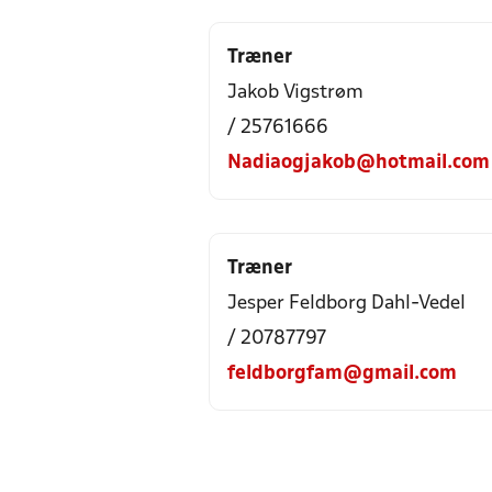
Træner
Jakob Vigstrøm
/ 25761666
Nadiaogjakob@hotmail.com
Træner
Jesper Feldborg Dahl-Vedel
/ 20787797
feldborgfam@gmail.com