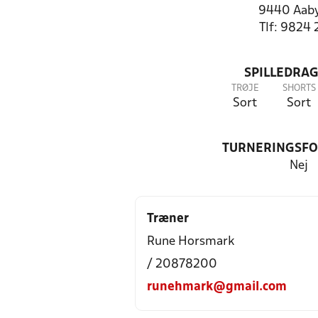
9440 Aab
Tlf: 9824 
SPILLEDRAG
TRØJE
SHORTS
Sort
Sort
TURNERINGSF
Nej
Træner
Rune Horsmark
/ 20878200
runehmark@gmail.com