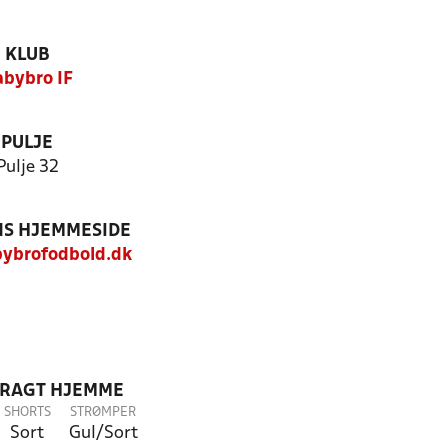
KLUB
bybro IF
PULJE
Pulje 32
S HJEMMESIDE
ybrofodbold.dk
DRAGT HJEMME
SHORTS
STRØMPER
Sort
Gul/Sort