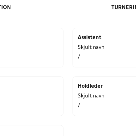
TION
TURNERI
Assistent
Skjult navn
/
Holdleder
Skjult navn
/