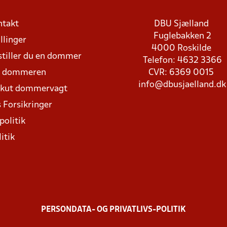
ntakt
DBU Sjælland
Fuglebakken 2
llinger
4000 Roskilde
stiller du en dommer
Telefon: 4632 3366
d dommeren
CVR: 6369 0015
info@dbusjaelland.dk
Akut dommervagt
 Forsikringer
politik
itik
PERSONDATA- OG PRIVATLIVS-POLITIK