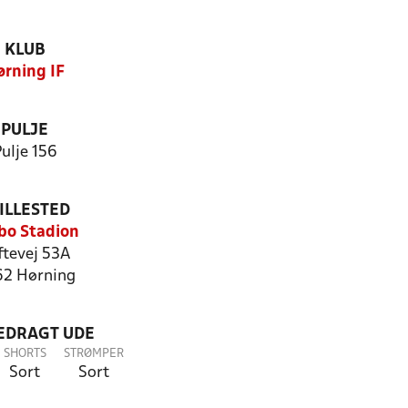
KLUB
ørning IF
PULJE
ulje 156
ILLESTED
bo Stadion
ftevej 53A
2 Hørning
LEDRAGT UDE
SHORTS
STRØMPER
Sort
Sort