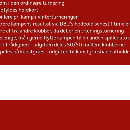
som i den ordinære turnering
udfyldes holdkort
pillere pr. kamp i Vinterturneringen
trere kampens resultat via DBU's Fodbold senest 1 time 
lere af fra andre klubber, da det er en træningsturnering
e enige, må i gerne flytte kampen til en anden spilledato
r til rådighed - udgiften deles 50/50 mellem klubberne
 spilles på kunstgræs - udgiften til kunstgræsbane afhol