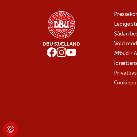
Presseko
Ledige sti
Sådan be
Vold mo
DBU SJÆLLAND
Afbud + 
Idrættens
Privatlivs
Cookiepol