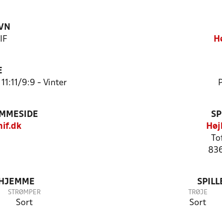
VN
IF
H
E
11:11/9:9 - Vinter
P
EMMESIDE
SP
if.dk
Høj
To
836
 HJEMME
SPIL
STRØMPER
TRØJE
Sort
Sort