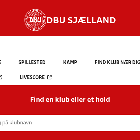
DBU SJÆLLAND
E
SPILLESTED
KAMP
FIND KLUB NÆR DI
LIVESCORE
Find en klub eller et hold