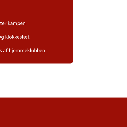
efter kampen
 og klokkeslæt
des af hjemmeklubben