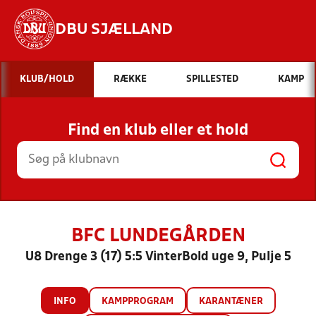
DBU SJÆLLAND
Hvad vil du søge efter?
KLUB/HOLD
RÆKKE
SPILLESTED
KAMP
INDHOLD OG NYHEDER
Find en klub eller et hold
STILLINGER, RESULTATER, KLUBBER OG
HOLD
BFC LUNDEGÅRDEN
U8 Drenge 3 (17) 5:5 VinterBold uge 9, Pulje 5
INFO
KAMPPROGRAM
KARANTÆNER