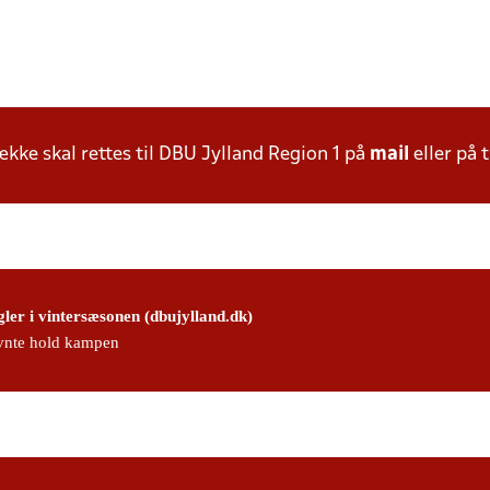
ke skal rettes til DBU Jylland Region 1 på
mail
eller på t
gler i vintersæsonen (dbujylland.dk)
nte hold kampen