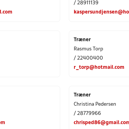
/ 28911139
l.com
kaspersundjensen@ho
Træner
Rasmus Torp
/ 22400400
r_torp@hotmail.com
Træner
Christina Pedersen
/ 28779966
om
chrisped86@gmail.co