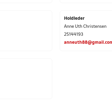
Holdleder
Anne Uth Christensen
25144193
anneuth88@gmail.co