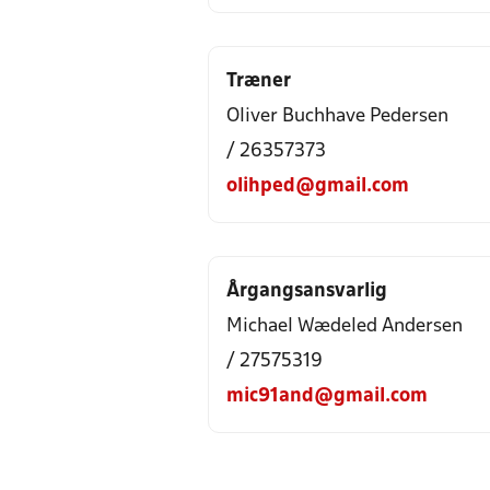
Træner
Oliver Buchhave Pedersen
/ 26357373
olihped@gmail.com
Årgangsansvarlig
Michael Wædeled Andersen
/ 27575319
mic91and@gmail.com