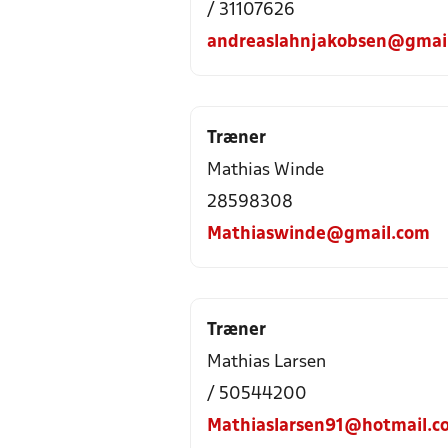
/ 31107626
andreaslahnjakobsen@gmai
Træner
Mathias Winde
28598308
Mathiaswinde@gmail.com
Træner
Mathias Larsen
/ 50544200
Mathiaslarsen91@hotmail.c