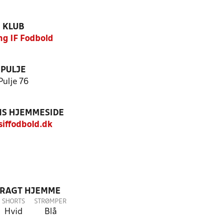
KLUB
ng IF Fodbold
PULJE
Pulje 76
S HJEMMESIDE
iffodbold.dk
DRAGT HJEMME
SHORTS
STRØMPER
Hvid
Blå