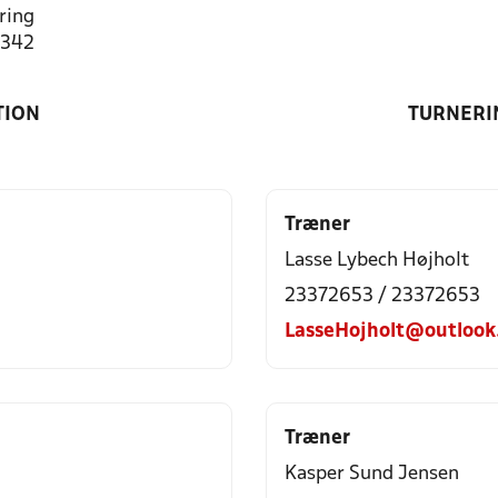
ring
3342
TION
TURNERI
Træner
Lasse Lybech Højholt
23372653 / 23372653
LasseHojholt@outlook
Træner
Kasper Sund Jensen