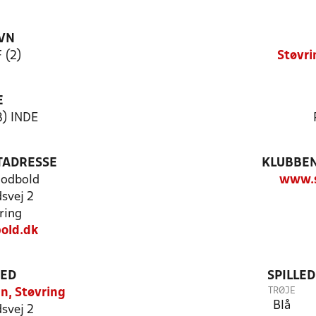
VN
 (2)
Støvri
E
8) INDE
TADRESSE
KLUBBEN
 Fodbold
www.s
dsvej 2
ring
old.dk
TED
SPILLE
TRØJE
n, Støvring
Blå
dsvej 2