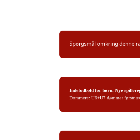
Spørgsmål omkring denne ræk
Indefodbold for børn: Nye spillere
Dommere:
U6+U7 dømmer førstnæv