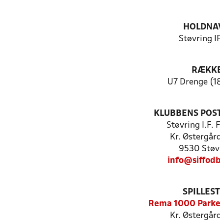
HOLDNA
Støvring IF
RÆKK
U7 Drenge (1
KLUBBENS POS
Støvring I.F.
Kr. Østergår
9530 Støv
info@siffodb
SPILLES
Rema 1000 Parke
Kr. Østergår