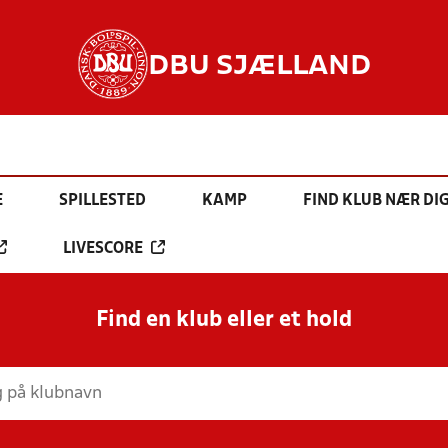
DBU SJÆLLAND
E
SPILLESTED
KAMP
FIND KLUB NÆR DI
LIVESCORE
Find en klub eller et hold