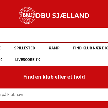
DBU SJÆLLAND
E
SPILLESTED
KAMP
FIND KLUB NÆR DI
LIVESCORE
Find en klub eller et hold