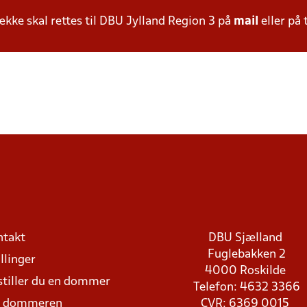
ke skal rettes til DBU Jylland Region 3 på
mail
eller på 
ntakt
DBU Sjælland
Fuglebakken 2
llinger
4000 Roskilde
stiller du en dommer
Telefon: 4632 3366
d dommeren
CVR: 6369 0015