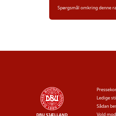
Spørgsmål omkring denne ræk
Presseko
Ledige sti
Sådan be
Vold mo
DBU SJÆLLAND