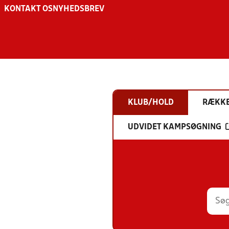
KONTAKT OS
NYHEDSBREV
KLUB/HOLD
RÆKK
UDVIDET KAMPSØGNING