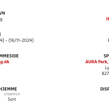
VN
ng
I
E
4) - (16/11-2024)
EMMESIDE
SP
g.dk
AURA Park,
Ly
827
 HJEMME
DIS
STRØMPER
Sort