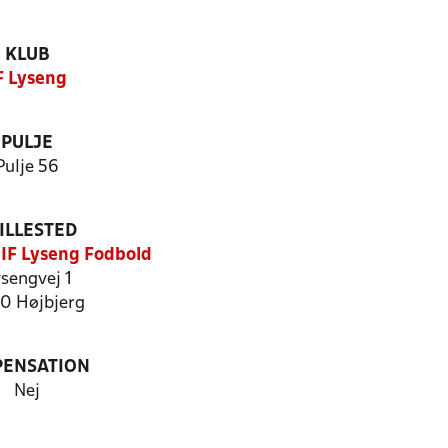
KLUB
F Lyseng
PULJE
Pulje 56
ILLESTED
 IF Lyseng Fodbold
sengvej 1
0 Højbjerg
PENSATION
Nej