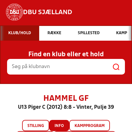
DBU SJÆLLAND
Hvad vil du søge efter?
KLUB/HOLD
RÆKKE
SPILLESTED
KAMP
INDHOLD OG NYHEDER
Find en klub eller et hold
STILLINGER, RESULTATER, KLUBBER OG
HOLD
HAMMEL GF
U13 Piger C (2012) 8:8 - Vinter, Pulje 39
STILLING
INFO
KAMPPROGRAM