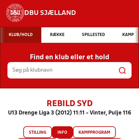
DBU SJÆLLAND
Hvad vil du søge efter?
KLUB/HOLD
RÆKKE
SPILLESTED
KAMP
INDHOLD OG NYHEDER
Find en klub eller et hold
STILLINGER, RESULTATER, KLUBBER OG
HOLD
REBILD SYD
U13 Drenge Liga 3 (2012) 11:11 - Vinter, Pulje 116
STILLING
INFO
KAMPPROGRAM