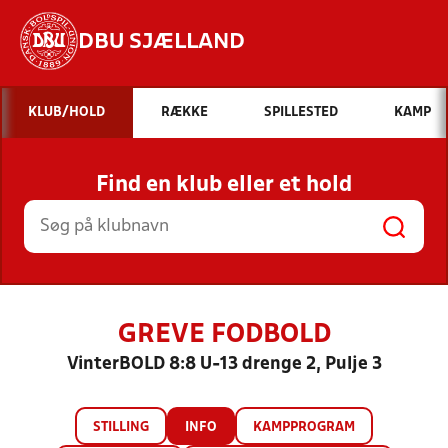
DBU SJÆLLAND
Hvad vil du søge efter?
KLUB/HOLD
RÆKKE
SPILLESTED
KAMP
INDHOLD OG NYHEDER
Find en klub eller et hold
STILLINGER, RESULTATER, KLUBBER OG
HOLD
GREVE FODBOLD
VinterBOLD 8:8 U-13 drenge 2, Pulje 3
STILLING
INFO
KAMPPROGRAM