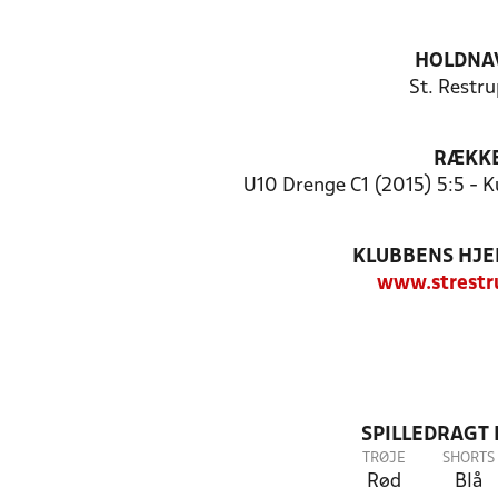
HOLDNA
St. Restru
RÆKK
U10 Drenge C1 (2015) 5:5 - K
KLUBBENS HJ
www.strestr
SPILLEDRAGT
TRØJE
SHORTS
Rød
Blå