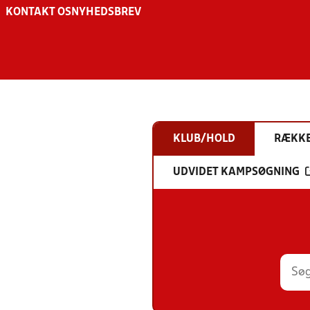
KONTAKT OS
NYHEDSBREV
KLUB/HOLD
RÆKK
UDVIDET KAMPSØGNING