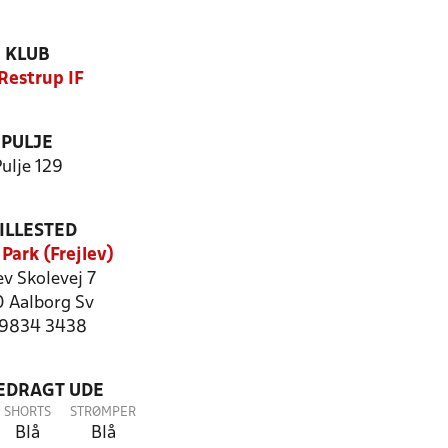
KLUB
 Restrup IF
PULJE
ulje 129
ILLESTED
Park (Frejlev)
ev Skolevej 7
 Aalborg Sv
: 9834 3438
LEDRAGT UDE
SHORTS
STRØMPER
Blå
Blå