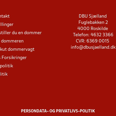
ntakt
DBU Sjælland
Fuglebakken 2
llinger
4000 Roskilde
stiller du en dommer
Telefon: 4632 3366
d dommeren
CVR: 6369 0015
info@dbusjaelland.dk
Akut dommervagt
 Forsikringer
politik
itik
PERSONDATA- OG PRIVATLIVS-POLITIK