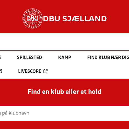
DBU SJÆLLAND
E
SPILLESTED
KAMP
FIND KLUB NÆR DI
LIVESCORE
Find en klub eller et hold