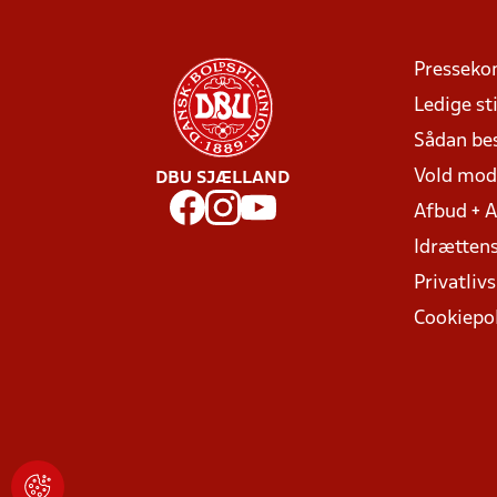
Presseko
Ledige sti
Sådan be
Vold mo
DBU SJÆLLAND
Afbud + 
Idrættens
Privatlivs
Cookiepol