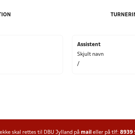
TION
TURNERI
Assistent
Skjult navn
/
ke skal rettes til DBU Jylland på
mail
eller på tlf:
8939