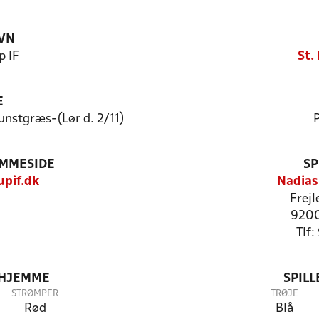
VN
p IF
St.
E
unstgræs-(Lør d. 2/11)
P
EMMESIDE
SP
upif.dk
Nadias 
Frejl
9200
Tlf
 HJEMME
SPIL
STRØMPER
TRØJE
Rød
Blå