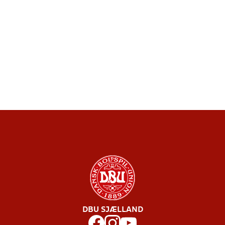
DBU SJÆLLAND