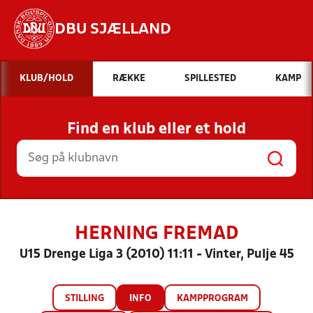
DBU SJÆLLAND
Hvad vil du søge efter?
KLUB/HOLD
RÆKKE
SPILLESTED
KAMP
INDHOLD OG NYHEDER
Find en klub eller et hold
STILLINGER, RESULTATER, KLUBBER OG
HOLD
HERNING FREMAD
U15 Drenge Liga 3 (2010) 11:11 - Vinter, Pulje 45
STILLING
INFO
KAMPPROGRAM