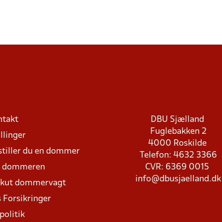
ntakt
DBU Sjælland
Fuglebakken 2
llinger
4000 Roskilde
stiller du en dommer
Telefon: 4632 3366
d dommeren
CVR: 6369 0015
info@dbusjaelland.dk
Akut dommervagt
 Forsikringer
politik