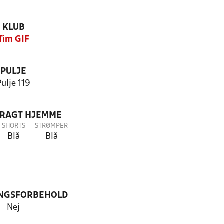
KLUB
Tim GIF
PULJE
Pulje 119
DRAGT HJEMME
SHORTS
STRØMPER
Blå
Blå
NGSFORBEHOLD
Nej