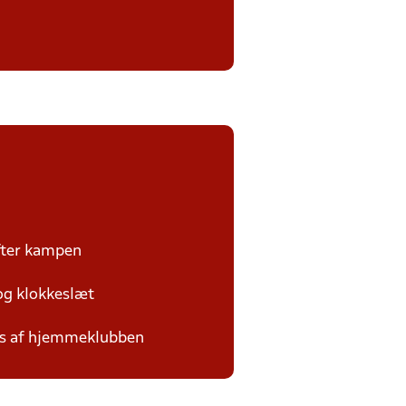
efter kampen
 og klokkeslæt
des af hjemmeklubben