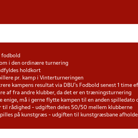
1 fodbold
som i den ordinære turnering
udfyldes holdkort
pillere pr. kamp i Vinterturneringen
trere kampens resultat via DBU's Fodbold senest 1 time 
lere af fra andre klubber, da det er en træningsturnering
e enige, må i gerne flytte kampen til en anden spilledato
r til rådighed - udgiften deles 50/50 mellem klubberne
 spilles på kunstgræs - udgiften til kunstgræsbane afhol