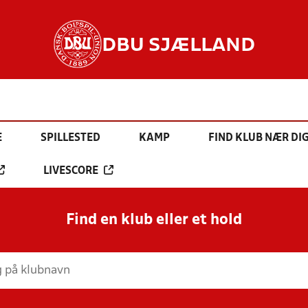
DBU SJÆLLAND
E
SPILLESTED
KAMP
FIND KLUB NÆR DI
LIVESCORE
Find en klub eller et hold