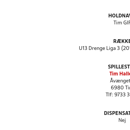
HOLDNA
Tim GI
RÆKK
U13 Drenge Liga 3 (2012
SPILLES
Tim Hall
Åvænget
6980 T
Tlf: 9733 
DISPENSA
Nej