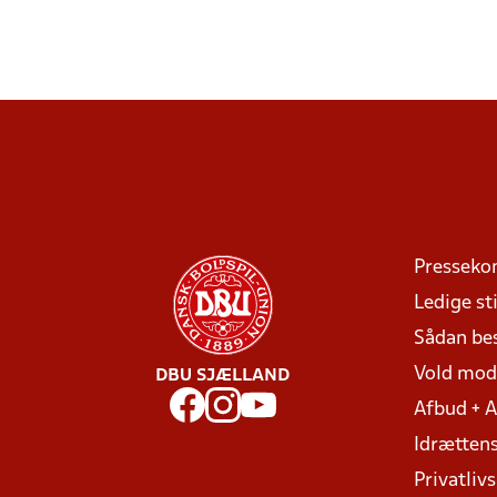
Presseko
Ledige sti
Sådan be
Vold mo
DBU SJÆLLAND
Afbud + 
Idrættens
Privatlivs