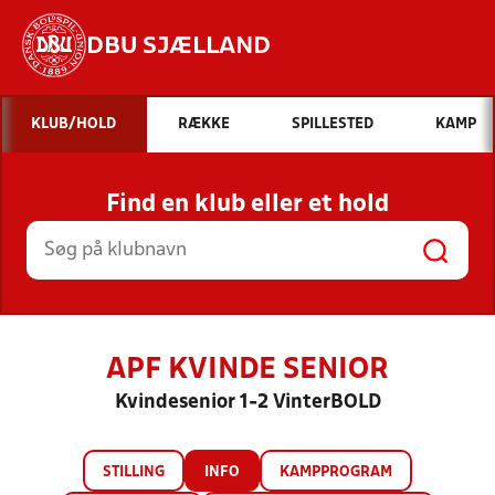
DBU SJÆLLAND
Hvad vil du søge efter?
KLUB/HOLD
RÆKKE
SPILLESTED
KAMP
INDHOLD OG NYHEDER
Find en klub eller et hold
STILLINGER, RESULTATER, KLUBBER OG
HOLD
APF KVINDE SENIOR
Kvindesenior 1-2 VinterBOLD
STILLING
INFO
KAMPPROGRAM