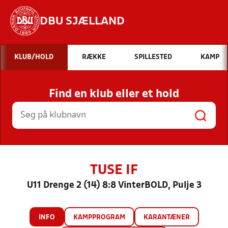
DBU SJÆLLAND
Hvad vil du søge efter?
KLUB/HOLD
RÆKKE
SPILLESTED
KAMP
INDHOLD OG NYHEDER
Find en klub eller et hold
STILLINGER, RESULTATER, KLUBBER OG
HOLD
TUSE IF
U11 Drenge 2 (14) 8:8 VinterBOLD, Pulje 3
INFO
KAMPPROGRAM
KARANTÆNER