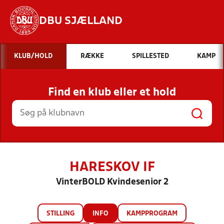
DBU SJÆLLAND
Hvad vil du søge efter?
KLUB/HOLD
RÆKKE
SPILLESTED
KAMP
INDHOLD OG NYHEDER
Find en klub eller et hold
STILLINGER, RESULTATER, KLUBBER OG
HOLD
HARESKOV IF
VinterBOLD Kvindesenior 2
STILLING
INFO
KAMPPROGRAM