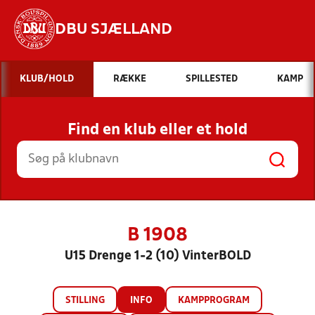
DBU SJÆLLAND
Hvad vil du søge efter?
KLUB/HOLD
RÆKKE
SPILLESTED
KAMP
INDHOLD OG NYHEDER
Find en klub eller et hold
STILLINGER, RESULTATER, KLUBBER OG
HOLD
B 1908
U15 Drenge 1-2 (10) VinterBOLD
STILLING
INFO
KAMPPROGRAM