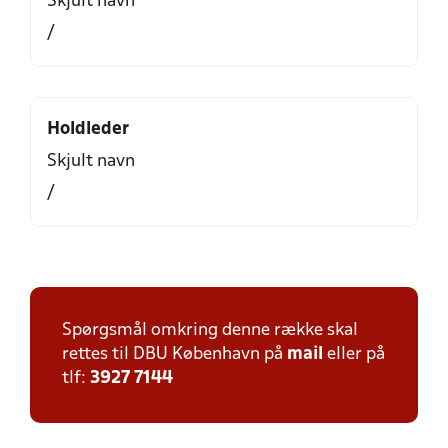
Skjult navn
/
Holdleder
Skjult navn
/
Spørgsmål omkring denne række skal
rettes til DBU København på
mail
eller på
tlf:
3927 7144