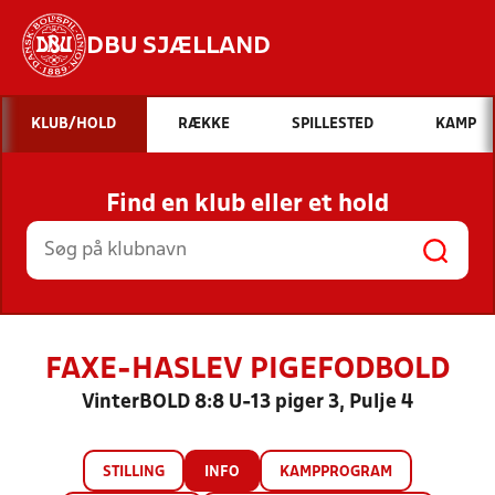
DBU SJÆLLAND
Hvad vil du søge efter?
KLUB/HOLD
RÆKKE
SPILLESTED
KAMP
INDHOLD OG NYHEDER
Find en klub eller et hold
STILLINGER, RESULTATER, KLUBBER OG
HOLD
FAXE-HASLEV PIGEFODBOLD
VinterBOLD 8:8 U-13 piger 3, Pulje 4
STILLING
INFO
KAMPPROGRAM