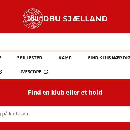
DBU SJÆLLAND
E
SPILLESTED
KAMP
FIND KLUB NÆR DI
LIVESCORE
Find en klub eller et hold