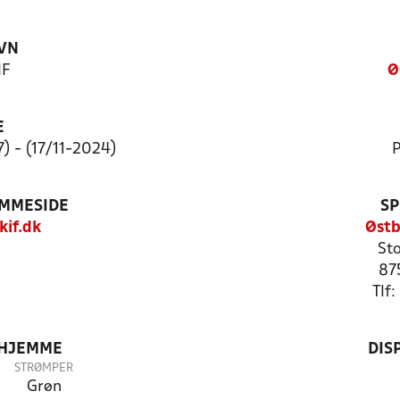
VN
IF
Ø
E
) - (17/11-2024)
P
EMMESIDE
SP
kif.dk
Østb
St
87
Tlf:
 HJEMME
DIS
STRØMPER
Grøn