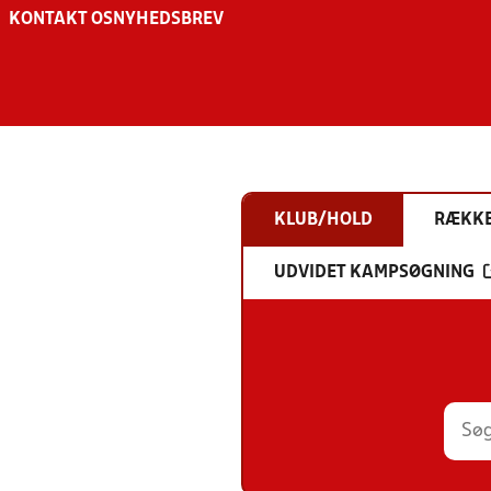
KONTAKT OS
NYHEDSBREV
KLUB/HOLD
RÆKK
UDVIDET KAMPSØGNING