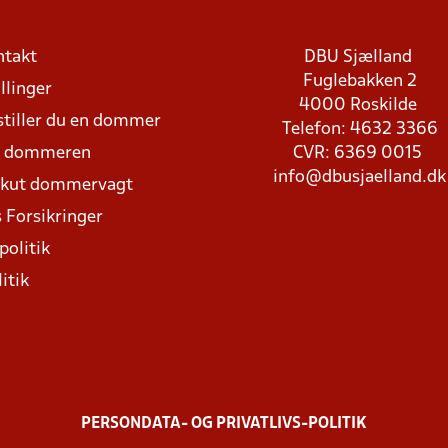
ntakt
DBU Sjælland
Fuglebakken 2
llinger
4000 Roskilde
stiller du en dommer
Telefon: 4632 3366
d dommeren
CVR: 6369 0015
info@dbusjaelland.dk
Akut dommervagt
 Forsikringer
politik
itik
PERSONDATA- OG PRIVATLIVS-POLITIK