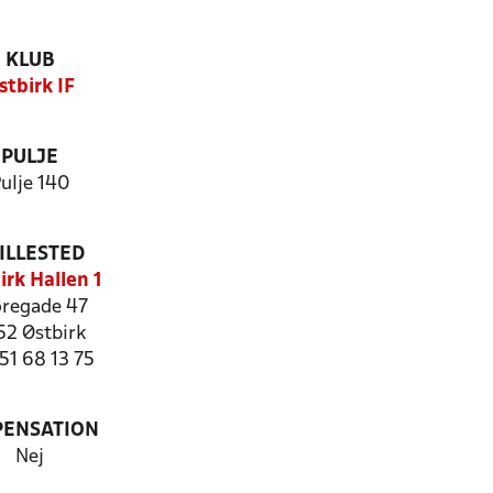
KLUB
stbirk IF
PULJE
ulje 140
ILLESTED
irk Hallen 1
oregade 47
52 Østbirk
 51 68 13 75
PENSATION
Nej