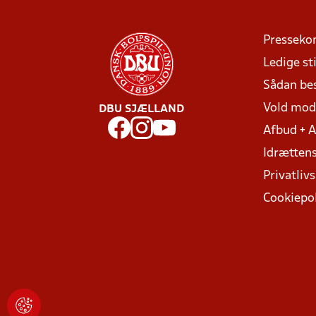
Presseko
Ledige sti
Sådan be
Vold mo
DBU SJÆLLAND
Afbud + 
Idrættens
Privatlivs
Cookiepol