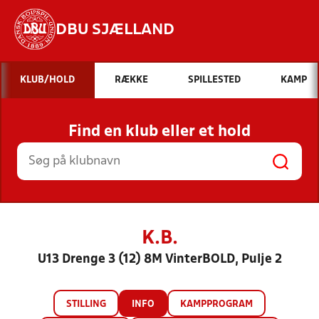
DBU SJÆLLAND
Hvad vil du søge efter?
KLUB/HOLD
RÆKKE
SPILLESTED
KAMP
INDHOLD OG NYHEDER
Find en klub eller et hold
STILLINGER, RESULTATER, KLUBBER OG
HOLD
K.B.
U13 Drenge 3 (12) 8M VinterBOLD, Pulje 2
STILLING
INFO
KAMPPROGRAM