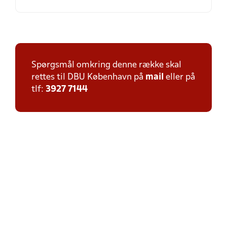
Spørgsmål omkring denne række skal
rettes til DBU København på
mail
eller på
tlf:
3927 7144