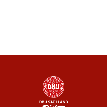
DBU SJÆLLAND