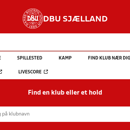
DBU SJÆLLAND
E
SPILLESTED
KAMP
FIND KLUB NÆR DI
LIVESCORE
Find en klub eller et hold