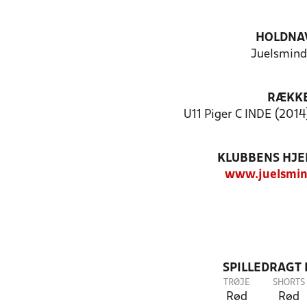
HOLDNA
Juelsmind
RÆKK
U11 Piger C INDE (2014
KLUBBENS HJ
www.juelsmin
SPILLEDRAGT
TRØJE
SHORTS
Rød
Rød