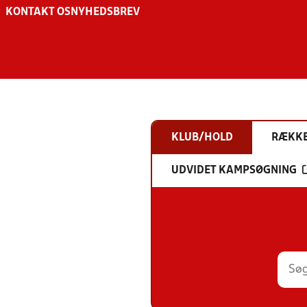
KONTAKT OS
NYHEDSBREV
KLUB/HOLD
RÆKK
UDVIDET KAMPSØGNING