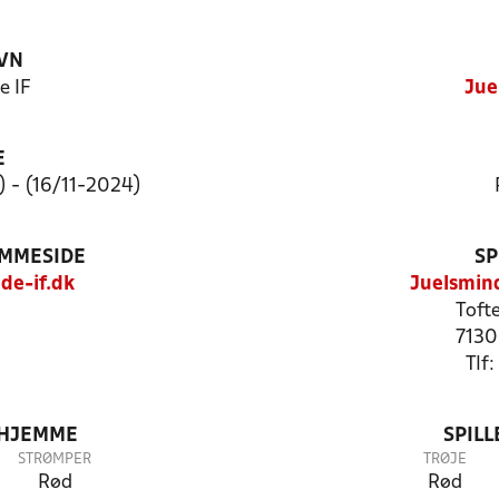
VN
e IF
Jue
E
) - (16/11-2024)
EMMESIDE
SP
de-if.dk
Juelsmind
Toft
7130
Tlf
 HJEMME
SPIL
STRØMPER
TRØJE
Rød
Rød