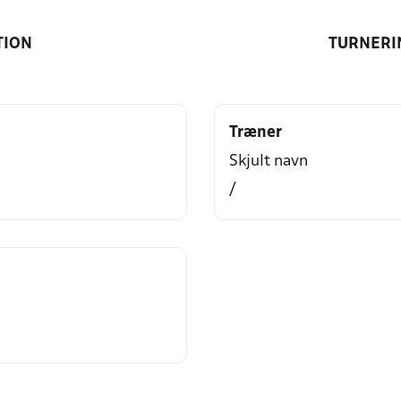
TION
TURNERI
Træner
Skjult navn
/