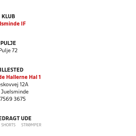
KLUB
lsminde IF
PULJE
Pulje 72
ILLESTED
e Hallerne Hal 1
eskovvej 12A
 Juelsminde
: 7569 3675
LEDRAGT UDE
SHORTS
STRØMPER