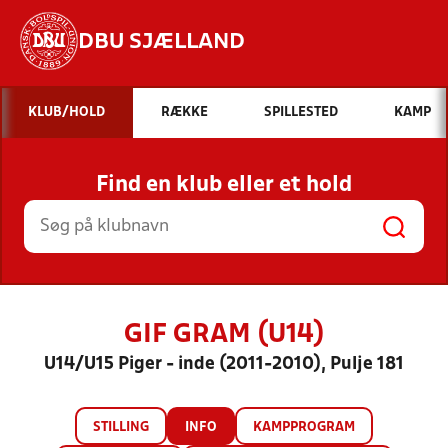
DBU SJÆLLAND
Hvad vil du søge efter?
KLUB/HOLD
RÆKKE
SPILLESTED
KAMP
INDHOLD OG NYHEDER
Find en klub eller et hold
STILLINGER, RESULTATER, KLUBBER OG
HOLD
GIF GRAM (U14)
U14/U15 Piger - inde (2011-2010), Pulje 181
STILLING
INFO
KAMPPROGRAM