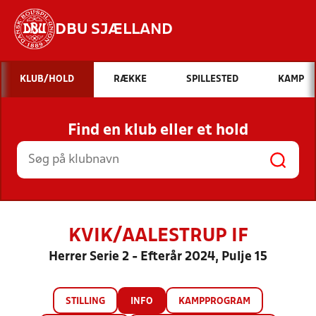
DBU SJÆLLAND
Hvad vil du søge efter?
KLUB/HOLD
RÆKKE
SPILLESTED
KAMP
INDHOLD OG NYHEDER
Find en klub eller et hold
STILLINGER, RESULTATER, KLUBBER OG
HOLD
KVIK/AALESTRUP IF
Herrer Serie 2 - Efterår 2024, Pulje 15
STILLING
INFO
KAMPPROGRAM