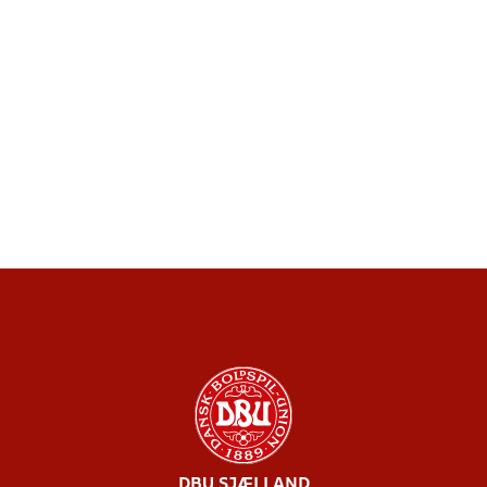
DBU SJÆLLAND