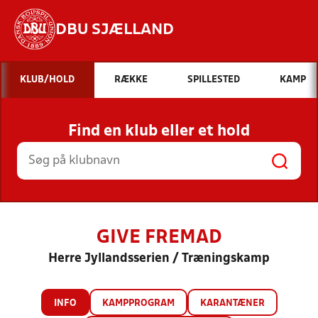
DBU SJÆLLAND
Hvad vil du søge efter?
KLUB/HOLD
RÆKKE
SPILLESTED
KAMP
INDHOLD OG NYHEDER
Find en klub eller et hold
STILLINGER, RESULTATER, KLUBBER OG
HOLD
GIVE FREMAD
Herre Jyllandsserien / Træningskamp
INFO
KAMPPROGRAM
KARANTÆNER