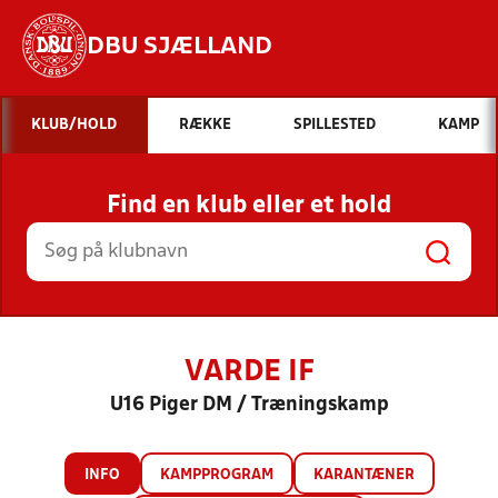
DBU SJÆLLAND
Hvad vil du søge efter?
KLUB/HOLD
RÆKKE
SPILLESTED
KAMP
INDHOLD OG NYHEDER
Find en klub eller et hold
STILLINGER, RESULTATER, KLUBBER OG
HOLD
VARDE IF
U16 Piger DM / Træningskamp
INFO
KAMPPROGRAM
KARANTÆNER