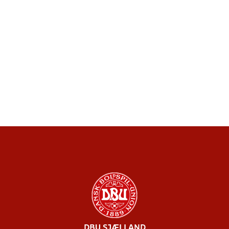
DBU SJÆLLAND