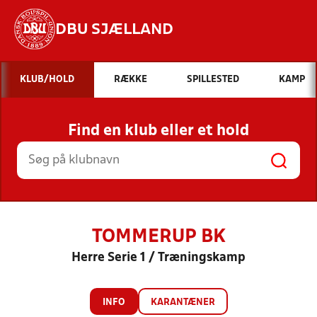
DBU SJÆLLAND
Hvad vil du søge efter?
KLUB/HOLD
RÆKKE
SPILLESTED
KAMP
INDHOLD OG NYHEDER
Find en klub eller et hold
STILLINGER, RESULTATER, KLUBBER OG
HOLD
TOMMERUP BK
Herre Serie 1 / Træningskamp
INFO
KARANTÆNER