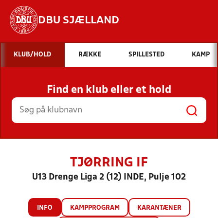
DBU SJÆLLAND
Hvad vil du søge efter?
KLUB/HOLD
RÆKKE
SPILLESTED
KAMP
INDHOLD OG NYHEDER
Find en klub eller et hold
STILLINGER, RESULTATER, KLUBBER OG
HOLD
TJØRRING IF
U13 Drenge Liga 2 (12) INDE, Pulje 102
INFO
KAMPPROGRAM
KARANTÆNER