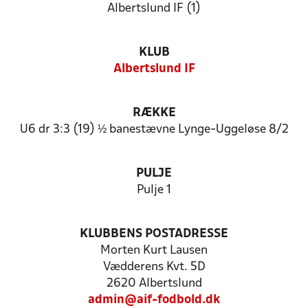
Albertslund IF (1)
KLUB
Albertslund IF
RÆKKE
U6 dr 3:3 (19) ½ banestævne Lynge-Uggeløse 8/2
PULJE
Pulje 1
KLUBBENS POSTADRESSE
Morten Kurt Lausen
Vædderens Kvt. 5D
2620 Albertslund
admin@aif-fodbold.dk