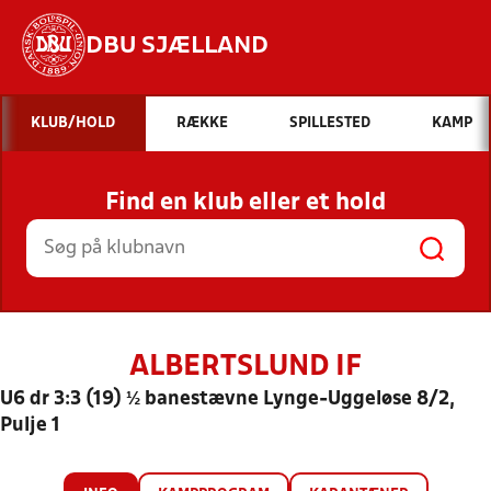
DBU SJÆLLAND
Hvad vil du søge efter?
KLUB/HOLD
RÆKKE
SPILLESTED
KAMP
INDHOLD OG NYHEDER
Find en klub eller et hold
STILLINGER, RESULTATER, KLUBBER OG
HOLD
ALBERTSLUND IF
U6 dr 3:3 (19) ½ banestævne Lynge-Uggeløse 8/2,
Pulje 1