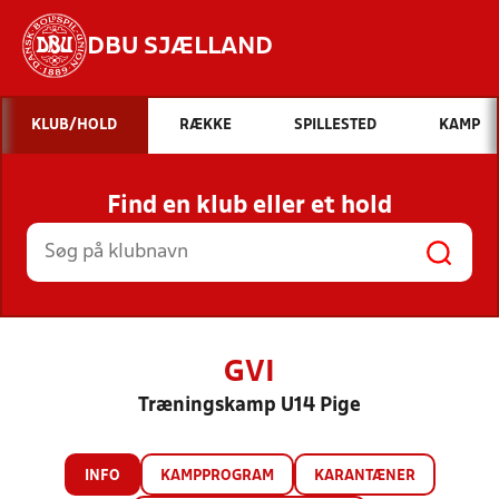
DBU SJÆLLAND
Hvad vil du søge efter?
KLUB/HOLD
RÆKKE
SPILLESTED
KAMP
INDHOLD OG NYHEDER
Find en klub eller et hold
STILLINGER, RESULTATER, KLUBBER OG
HOLD
GVI
Træningskamp U14 Pige
INFO
KAMPPROGRAM
KARANTÆNER