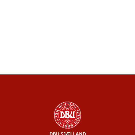
DBU SJÆLLAND