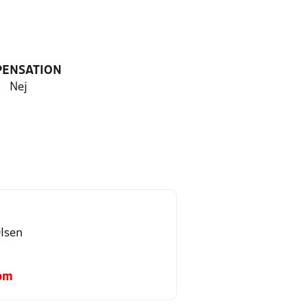
PENSATION
Nej
lsen
om