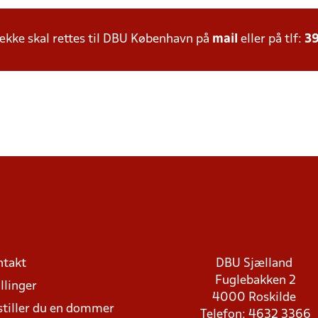
kke skal rettes til DBU København på
mail
eller på tlf:
39
ntakt
DBU Sjælland
Fuglebakken 2
llinger
4000 Roskilde
stiller du en dommer
Telefon: 4632 3366