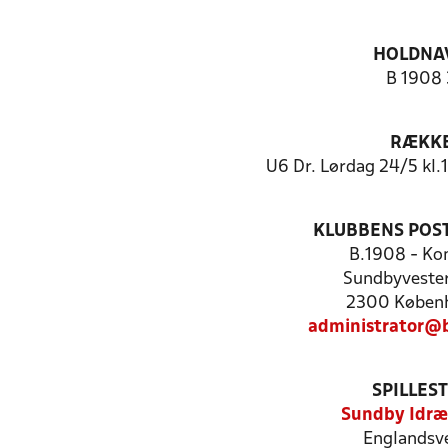
HOLDNA
B 1908 
RÆKK
U6 Dr. Lørdag 24/5 kl.
KLUBBENS POS
B.1908 - Ko
Sundbyvester
2300 Køben
administrator@
SPILLES
Sundby Idræ
Englandsve