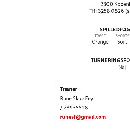
2300 Køben
Tlf: 3258 0826 (
SPILLEDRAG
TRØJE
SHORTS
Orange
Sort
TURNERINGSF
Nej
Træner
Rune Skov Fey
/ 28435548
runesf@gmail.com