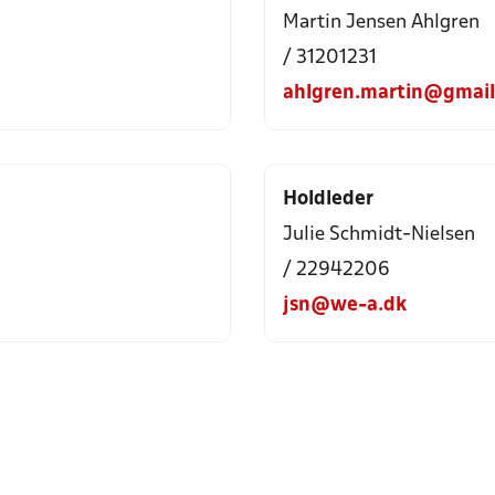
Martin Jensen Ahlgren
/ 31201231
ahlgren.martin@gmai
Holdleder
Julie Schmidt-Nielsen
/ 22942206
jsn@we-a.dk