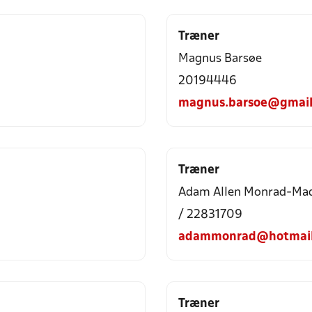
Træner
Magnus Barsøe
20194446
magnus.barsoe@gmail
Træner
Adam Allen Monrad-Ma
/ 22831709
adammonrad@hotmail
Træner