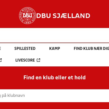
DBU SJÆLLAND
E
SPILLESTED
KAMP
FIND KLUB NÆR DI
LIVESCORE
Find en klub eller et hold