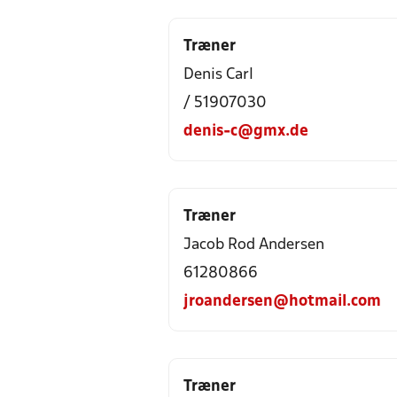
Træner
Denis Carl
/ 51907030
denis-c@gmx.de
Træner
Jacob Rod Andersen
61280866
jroandersen@hotmail.com
Træner