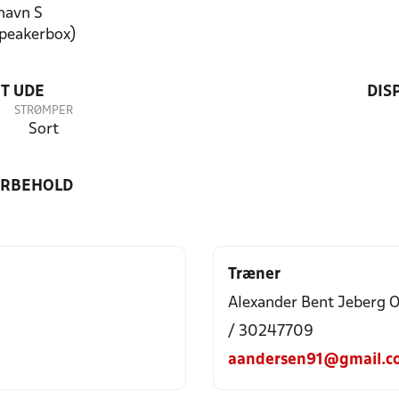
havn S
speakerbox)
T UDE
DIS
STRØMPER
Sort
ORBEHOLD
Træner
Alexander Bent Jeberg O
/ 30247709
aandersen91@gmail.c