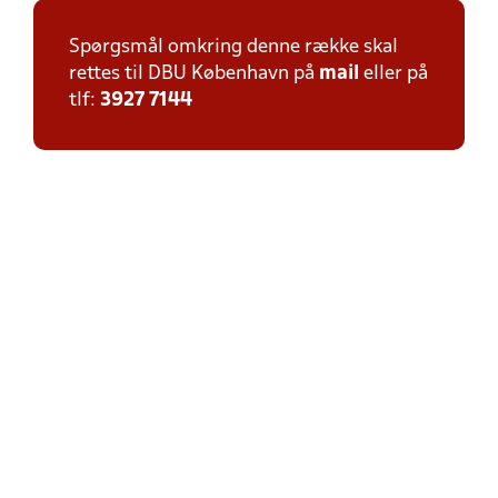
Spørgsmål omkring denne række skal
rettes til DBU København på
mail
eller på
tlf:
3927 7144