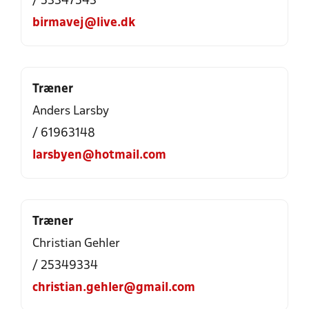
/ 53347543
birmavej@live.dk
Træner
Anders Larsby
/ 61963148
larsbyen@hotmail.com
Træner
Christian Gehler
/ 25349334
christian.gehler@gmail.com