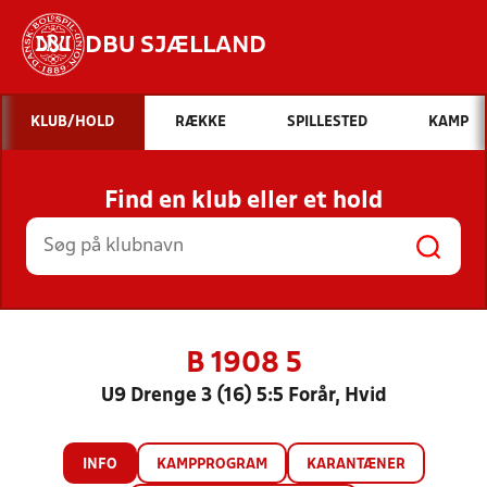
DBU SJÆLLAND
Hvad vil du søge efter?
KLUB/HOLD
RÆKKE
SPILLESTED
KAMP
INDHOLD OG NYHEDER
Find en klub eller et hold
STILLINGER, RESULTATER, KLUBBER OG
HOLD
B 1908 5
U9 Drenge 3 (16) 5:5 Forår, Hvid
INFO
KAMPPROGRAM
KARANTÆNER