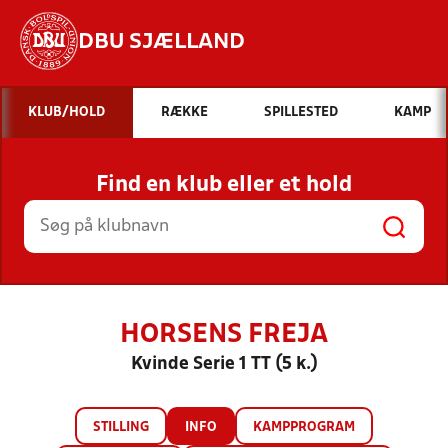
DBU SJÆLLAND
Hvad vil du søge efter?
KLUB/HOLD
RÆKKE
SPILLESTED
KAMP
INDHOLD OG NYHEDER
Find en klub eller et hold
STILLINGER, RESULTATER, KLUBBER OG
HOLD
HORSENS FREJA
Kvinde Serie 1 TT (5 k.)
STILLING
INFO
KAMPPROGRAM