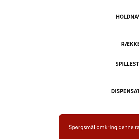
HOLDNA
RÆKK
SPILLES
DISPENSA
Spørgsmål omkring denne ræk