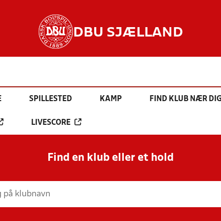
DBU SJÆLLAND
E
SPILLESTED
KAMP
FIND KLUB NÆR DI
LIVESCORE
Find en klub eller et hold