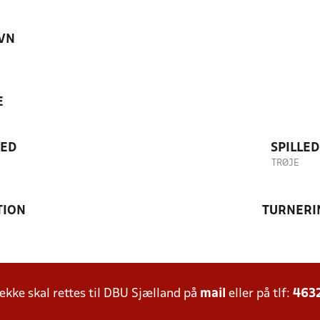
VN
E
TED
SPILLE
TRØJE
TION
TURNERI
ke skal rettes til DBU Sjælland på
mail
eller på tlf:
463