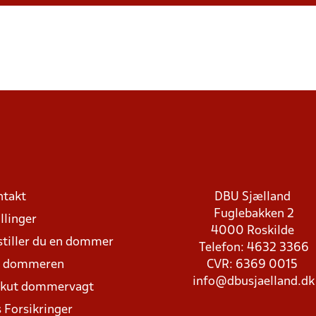
ntakt
DBU Sjælland
Fuglebakken 2
llinger
4000 Roskilde
stiller du en dommer
Telefon: 4632 3366
d dommeren
CVR: 6369 0015
info@dbusjaelland.dk
Akut dommervagt
 Forsikringer