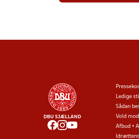
Presseko
Ledige sti
Sådan be
Vold mo
DBU SJÆLLAND
Afbud + 
Idrættens