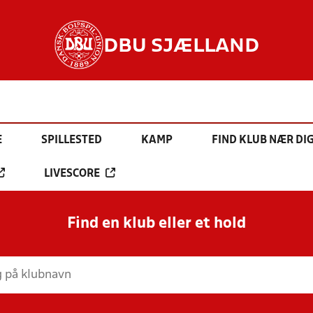
DBU SJÆLLAND
E
SPILLESTED
KAMP
FIND KLUB NÆR DI
LIVESCORE
Find en klub eller et hold