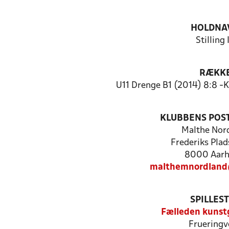
HOLDNA
Stilling 
RÆKK
U11 Drenge B1 (2014) 8:8 -K
KLUBBENS POS
Malthe Nor
Frederiks Plads
8000 Aarh
malthemnordland
SPILLES
Fælleden kuns
Frueringv