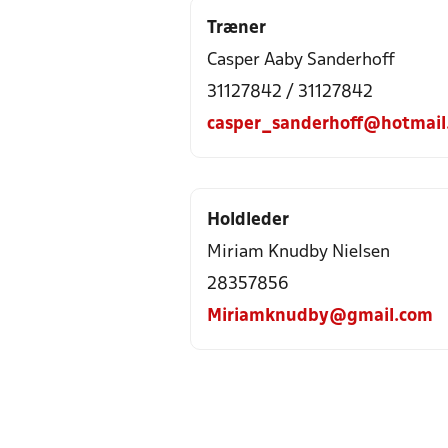
Træner
Casper Aaby Sanderhoff
31127842 / 31127842
casper_sanderhoff@hotmail
Holdleder
Miriam Knudby Nielsen
28357856
Miriamknudby@gmail.com