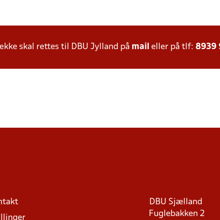
ke skal rettes til DBU Jylland på
mail
eller på tlf:
8939
ntakt
DBU Sjælland
Fuglebakken 2
llinger