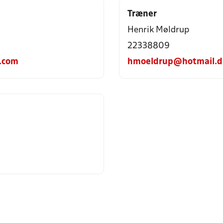
Træner
Henrik Møldrup
22338809
.com
hmoeldrup@hotmail.d