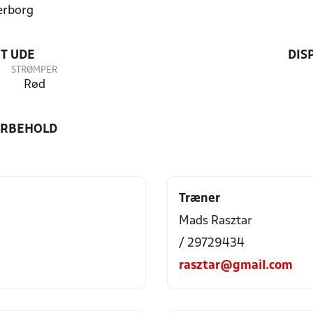
erborg
T UDE
DIS
STRØMPER
Rød
ORBEHOLD
Træner
Mads Rasztar
/ 29729434
rasztar@gmail.com