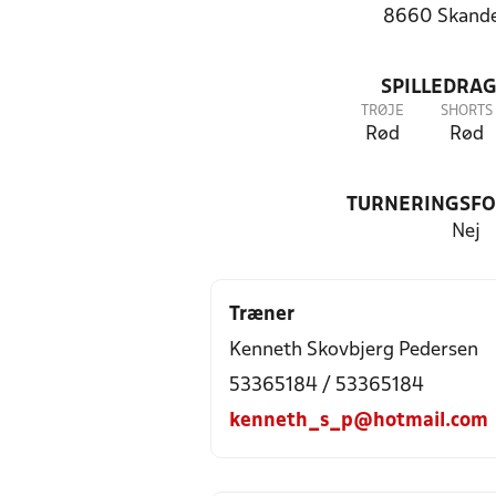
8660 Skand
SPILLEDRAG
TRØJE
SHORTS
Rød
Rød
TURNERINGSF
Nej
Træner
Kenneth Skovbjerg Pedersen
53365184 / 53365184
kenneth_s_p@hotmail.com