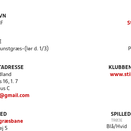
VN
IF
S
E
unstgræs-(lør d. 1/3)
P
TADRESSE
KLUBBEN
dland
www.stil
 16, 1. 7
us C
@gmail.com
TED
SPILLE
TRØJE
tgræsbane
Blå/Hvid
ej 5