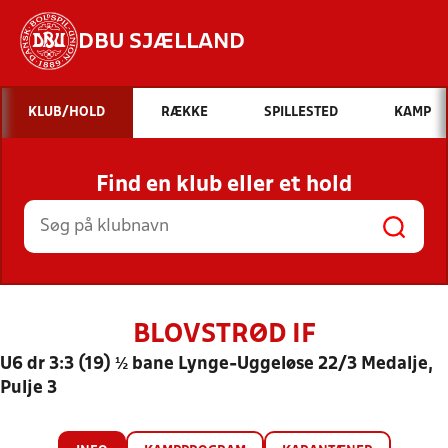
DBU SJÆLLAND
Hvad vil du søge efter?
KLUB/HOLD
RÆKKE
SPILLESTED
KAMP
INDHOLD OG NYHEDER
Find en klub eller et hold
STILLINGER, RESULTATER, KLUBBER OG
HOLD
BLOVSTRØD IF
U6 dr 3:3 (19) ½ bane Lynge-Uggeløse 22/3 Medalje,
Pulje 3