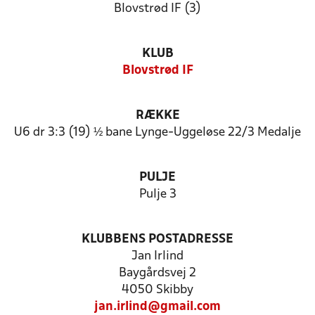
Blovstrød IF (3)
KLUB
Blovstrød IF
RÆKKE
U6 dr 3:3 (19) ½ bane Lynge-Uggeløse 22/3 Medalje
PULJE
Pulje 3
KLUBBENS POSTADRESSE
Jan Irlind
Baygårdsvej 2
4050 Skibby
jan.irlind@gmail.com