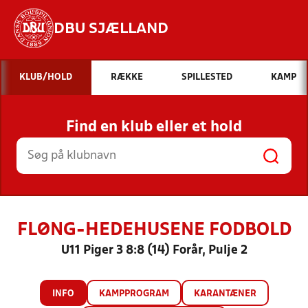
DBU SJÆLLAND
Hvad vil du søge efter?
KLUB/HOLD
RÆKKE
SPILLESTED
KAMP
INDHOLD OG NYHEDER
Find en klub eller et hold
STILLINGER, RESULTATER, KLUBBER OG
HOLD
FLØNG-HEDEHUSENE FODBOLD
U11 Piger 3 8:8 (14) Forår, Pulje 2
INFO
KAMPPROGRAM
KARANTÆNER