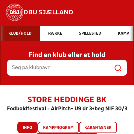
DBU SJÆLLAND
Hvad vil du søge efter?
KLUB/HOLD
RÆKKE
SPILLESTED
KAMP
INDHOLD OG NYHEDER
Find en klub eller et hold
STILLINGER, RESULTATER, KLUBBER OG
HOLD
STORE HEDDINGE BK
Fodboldfestival - AirPitch+ U9 dr 3+beg NIF 30/3
INFO
KAMPPROGRAM
KARANTÆNER