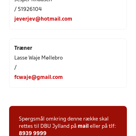
/ 51926104
jeverjev@hotmail.com
Træner
Lasse Waje Møllebro
/
fcwaje@gmail.com
Spørgsmål omkring denne række skal
rettes til DBU Jylland på
mail
eller på tlf:
8939 9999