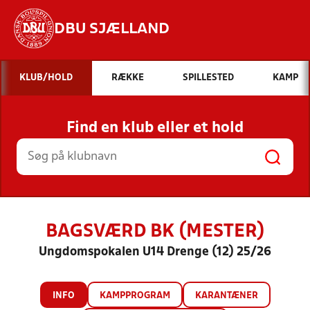
DBU SJÆLLAND
Hvad vil du søge efter?
KLUB/HOLD
RÆKKE
SPILLESTED
KAMP
INDHOLD OG NYHEDER
Find en klub eller et hold
STILLINGER, RESULTATER, KLUBBER OG
HOLD
BAGSVÆRD BK (MESTER)
Ungdomspokalen U14 Drenge (12) 25/26
INFO
KAMPPROGRAM
KARANTÆNER