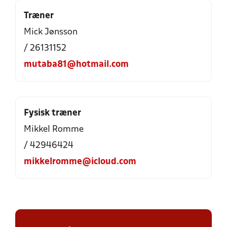
Træner
Mick Jønsson
/ 26131152
mutaba81@hotmail.com
Fysisk træner
Mikkel Romme
/ 42946424
mikkelromme@icloud.com