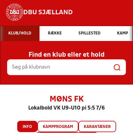
DBU SJÆLLAND
Hvad vil du søge efter?
KLUB/HOLD
RÆKKE
SPILLESTED
KAMP
INDHOLD OG NYHEDER
Find en klub eller et hold
STILLINGER, RESULTATER, KLUBBER OG
HOLD
MØNS FK
Lokalbold VK U9-U10 pi 5:5 7/6
INFO
KAMPPROGRAM
KARANTÆNER