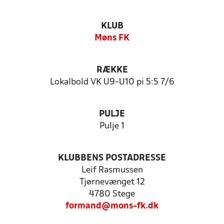
KLUB
Møns FK
RÆKKE
Lokalbold VK U9-U10 pi 5:5 7/6
PULJE
Pulje 1
KLUBBENS POSTADRESSE
Leif Rasmussen
Tjørnevænget 12
4780 Stege
formand@mons-fk.dk