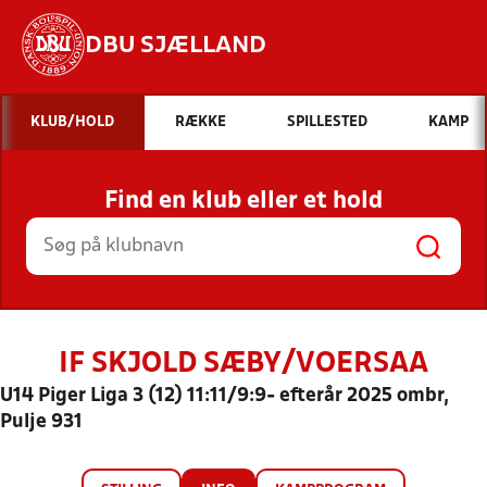
DBU SJÆLLAND
Hvad vil du søge efter?
KLUB/HOLD
RÆKKE
SPILLESTED
KAMP
INDHOLD OG NYHEDER
Find en klub eller et hold
STILLINGER, RESULTATER, KLUBBER OG
HOLD
IF SKJOLD SÆBY/VOERSAA
U14 Piger Liga 3 (12) 11:11/9:9- efterår 2025 ombr,
Pulje 931