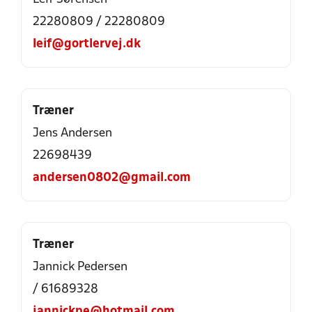
22280809 / 22280809
leif@gortlervej.dk
Træner
Jens Andersen
22698439
andersen0802@gmail.com
Træner
Jannick Pedersen
/ 61689328
jannickpe@hotmail.com