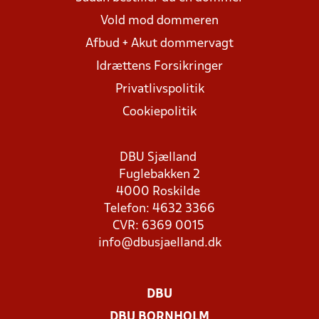
Vold mod dommeren
Afbud + Akut dommervagt
Idrættens Forsikringer
Privatlivspolitik
Cookiepolitik
DBU Sjælland
Fuglebakken 2
4000 Roskilde
Telefon: 4632 3366
CVR: 6369 0015
info@dbusjaelland.dk
DBU
DBU BORNHOLM