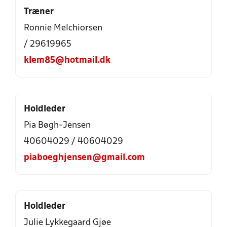
Træner
Ronnie Melchiorsen
/ 29619965
klem85@hotmail.dk
Holdleder
Pia Bøgh-Jensen
40604029 / 40604029
piaboeghjensen@gmail.com
Holdleder
Julie Lykkegaard Gjøe