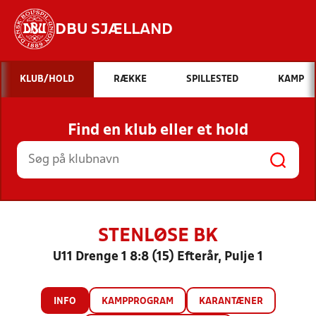
DBU SJÆLLAND
Hvad vil du søge efter?
KLUB/HOLD
RÆKKE
SPILLESTED
KAMP
INDHOLD OG NYHEDER
Find en klub eller et hold
STILLINGER, RESULTATER, KLUBBER OG
HOLD
STENLØSE BK
U11 Drenge 1 8:8 (15) Efterår, Pulje 1
INFO
KAMPPROGRAM
KARANTÆNER