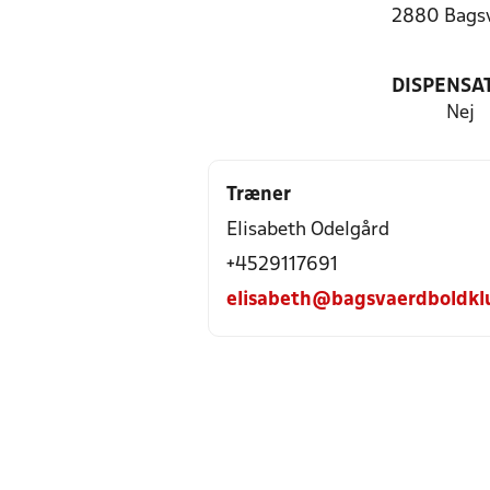
2880 Bags
DISPENSA
Nej
Træner
Elisabeth Odelgård
+4529117691
elisabeth@bagsvaerdboldkl