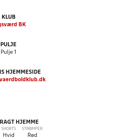
KLUB
gsværd BK
PULJE
Pulje 1
S HJEMMESIDE
aerdboldklub.dk
DRAGT HJEMME
SHORTS
STRØMPER
Hvid
Rød