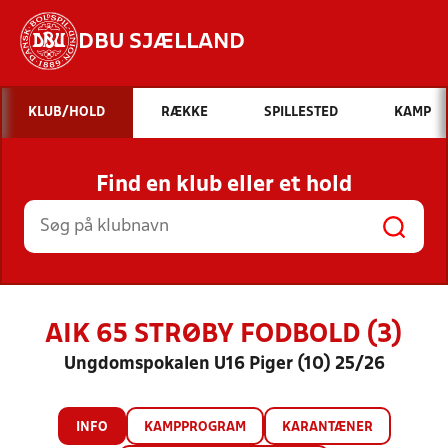
DBU SJÆLLAND
Hvad vil du søge efter?
KLUB/HOLD
RÆKKE
SPILLESTED
KAMP
INDHOLD OG NYHEDER
Find en klub eller et hold
STILLINGER, RESULTATER, KLUBBER OG
HOLD
AIK 65 STRØBY FODBOLD (3)
Ungdomspokalen U16 Piger (10) 25/26
INFO
KAMPPROGRAM
KARANTÆNER