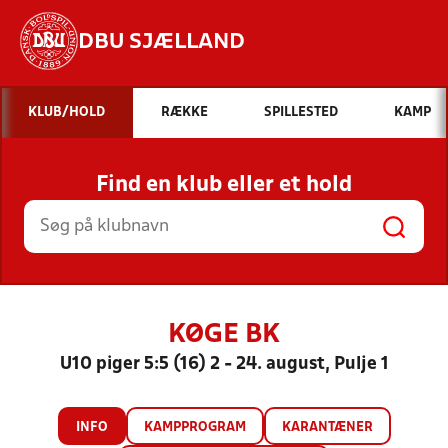
DBU SJÆLLAND
Hvad vil du søge efter?
KLUB/HOLD
RÆKKE
SPILLESTED
KAMP
INDHOLD OG NYHEDER
Find en klub eller et hold
STILLINGER, RESULTATER, KLUBBER OG
HOLD
KØGE BK
U10 piger 5:5 (16) 2 - 24. august, Pulje 1
INFO
KAMPPROGRAM
KARANTÆNER