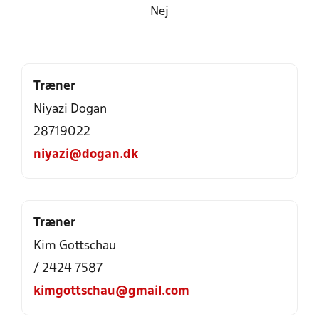
Nej
Træner
Niyazi Dogan
28719022
niyazi@dogan.dk
Træner
Kim Gottschau
/ 2424 7587
kimgottschau@gmail.com