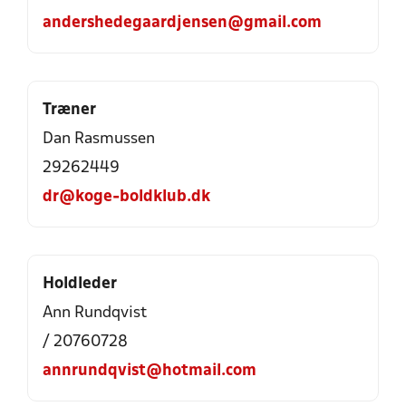
andershedegaardjensen@gmail.com
Træner
Dan Rasmussen
29262449
dr@koge-boldklub.dk
Holdleder
Ann Rundqvist
/ 20760728
annrundqvist@hotmail.com