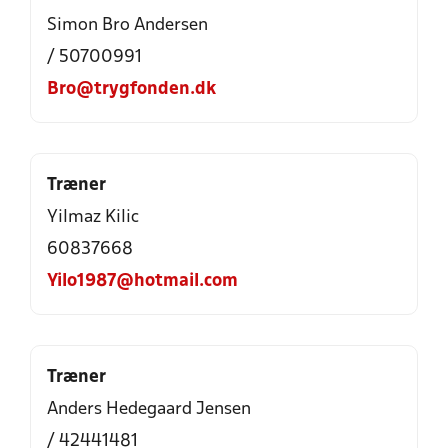
Simon Bro Andersen
/ 50700991
Bro@trygfonden.dk
Træner
Yilmaz Kilic
60837668
Yilo1987@hotmail.com
Træner
Anders Hedegaard Jensen
/ 42441481