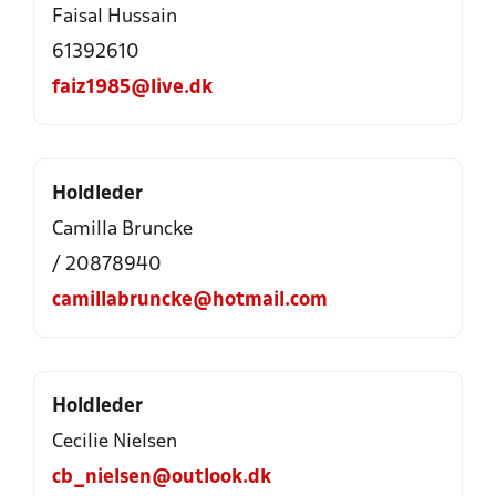
Faisal Hussain
61392610
faiz1985@live.dk
Holdleder
Camilla Bruncke
/ 20878940
camillabruncke@hotmail.com
Holdleder
Cecilie Nielsen
cb_nielsen@outlook.dk