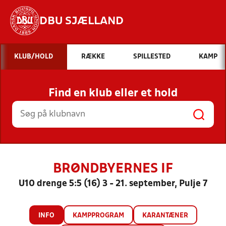
DBU SJÆLLAND
Hvad vil du søge efter?
KLUB/HOLD
RÆKKE
SPILLESTED
KAMP
INDHOLD OG NYHEDER
Find en klub eller et hold
STILLINGER, RESULTATER, KLUBBER OG
HOLD
BRØNDBYERNES IF
U10 drenge 5:5 (16) 3 - 21. september, Pulje 7
INFO
KAMPPROGRAM
KARANTÆNER