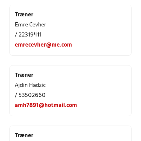
Træner
Emre Cevher
/ 22319411
emrecevher@me.com
Træner
Ajdin Hadzic
/ 53502660
amh7891@hotmail.com
Træner