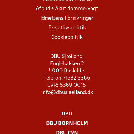
Afbud + Akut dommervagt
Idrættens Forsikringer
Privatlivspolitik
Cookiepolitik
DBU Sjælland
Fuglebakken 2
4000 Roskilde
Telefon: 4632 3366
CVR: 6369 0015
info@dbusjaelland.dk
DBU
DBU BORNHOLM
DBU FYN