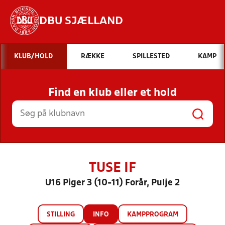
DBU SJÆLLAND
Hvad vil du søge efter?
KLUB/HOLD
RÆKKE
SPILLESTED
KAMP
INDHOLD OG NYHEDER
Find en klub eller et hold
STILLINGER, RESULTATER, KLUBBER OG
HOLD
TUSE IF
U16 Piger 3 (10-11) Forår, Pulje 2
STILLING
INFO
KAMPPROGRAM