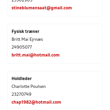
25302905
stineblumensaat@gmail.com
Fysisk træner
Britt Mai Ejrnæs
24905077
britt.mai@hotmail.com
Holdleder
Charlotte Poulsen
23270749
chap1982@hotmail.com