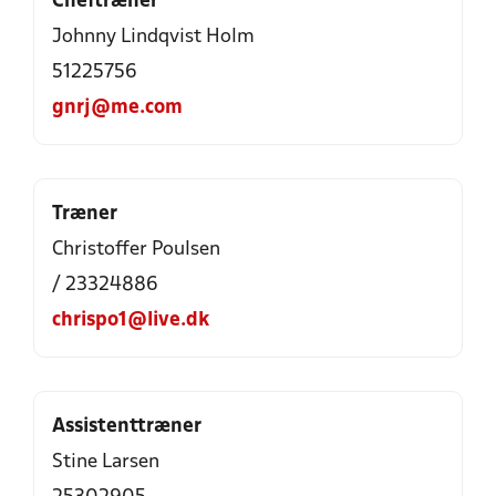
Cheftræner
Johnny Lindqvist Holm
51225756
gnrj@me.com
Træner
Christoffer Poulsen
/ 23324886
chrispo1@live.dk
Assistenttræner
Stine Larsen