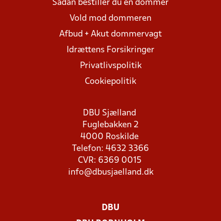
Sådan bestiller du en dommer
Vold mod dommeren
Afbud + Akut dommervagt
Idrættens Forsikringer
Privatlivspolitik
Cookiepolitik
DBU Sjælland
Fuglebakken 2
4000 Roskilde
Telefon: 4632 3366
CVR: 6369 0015
info@dbusjaelland.dk
DBU