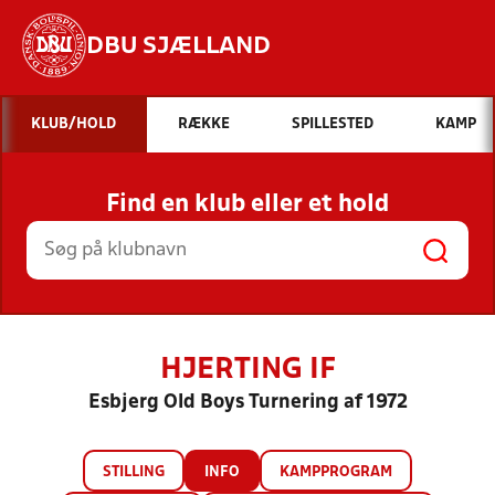
DBU SJÆLLAND
Hvad vil du søge efter?
KLUB/HOLD
RÆKKE
SPILLESTED
KAMP
INDHOLD OG NYHEDER
Find en klub eller et hold
STILLINGER, RESULTATER, KLUBBER OG
HOLD
HJERTING IF
Esbjerg Old Boys Turnering af 1972
STILLING
INFO
KAMPPROGRAM