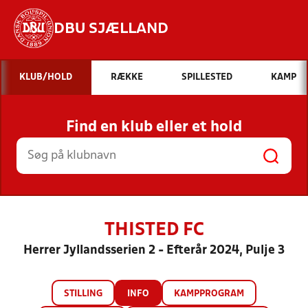
DBU SJÆLLAND
Hvad vil du søge efter?
KLUB/HOLD
RÆKKE
SPILLESTED
KAMP
INDHOLD OG NYHEDER
Find en klub eller et hold
STILLINGER, RESULTATER, KLUBBER OG
HOLD
THISTED FC
Herrer Jyllandsserien 2 - Efterår 2024, Pulje 3
STILLING
INFO
KAMPPROGRAM